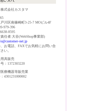
：株式会社カスタマ
65
戸川区南篠崎町3-25-7 MOビル4F
20-979-396
-6638-8595
任者:大谷(WebShop事業部)
fo@customer-net.jp
ル、お電話、FAXでお気軽にお問い合
ださい。
祉用具販売
：1372303220
理医療機器等販売業
301231000002