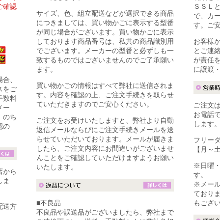
ご確認
ＳＳＬ
サイズ、色、組立配送などが選択できる商品
で、カ
につきましては、買い物かごに表示する型番
す。ご
が同じ場合がございます。買い物かごに表示
しております商品番号は、私共の商品識別用
お客様
でございます。メーカーの型番と必ずしも一
とご連
致するものではございませんのでご了承願い
が責任
ます。
に譲渡
場合、
買い物かごの情報はすべて弊社に送信されま
スをご
す。内容を確認の上、ご注文手続きを取らせ
手数料
ていただきますのでご安心ください。
ご注文は
メー
お電話
。のち
ご注文をお受けいたしますと、弊社より自動
します
認の
返信メールならびにご注文手続きメールを送
らせていただいております。メールが届きま
フリーダイ
したら、ご注文内容にお間違いがございませ
【月～土】
んことをご確認していただけますようお願い
※日曜
いたします。
店から
す。
しま
※メール
ており
■不良品
もござ
配送方
不良品や誤送品がございましたら、弊社まで