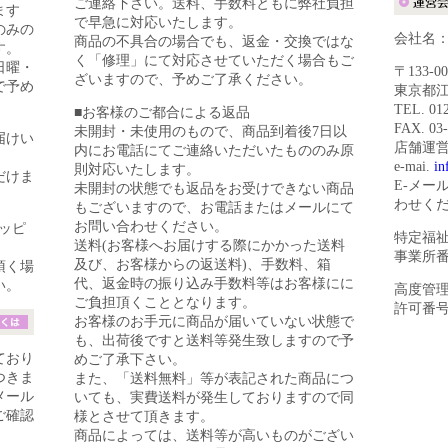
ご連絡下さい。送料、手数料ともに弊社負担
ます
で早急に対応いたします。
のみの
会社名
商品の不具合の場合でも、返金・交換ではな
す。
く「修理」にて対応させていただく場合もご
日曜・
〒133-00
ざいますので、予めご了承ください。
で予め
東京都江
TEL. 01
■お客様のご都合による返品
FAX. 03
未開封・未使用のもので、商品到着後7日以
届けい
店舗運営責
内にお電話にてご連絡いただいたもののみ原
e-mai.
in
則対応いたします。
だけま
E-メー
未開封の状態でも返品をお受けできない商品
わせく
もございますので、お電話またはメールにて
お問い合わせください。
ッピ
特定福
送料(お客様へお届けする際にかかった送料
事業所番号
及び、お客様からの返送料)、手数料、箱
頂く場
代、返金時の振り込み手数料等はお客様にに
い。
高度管
ご負担頂くこととなります。
許可番号：4
お客様のお手元に商品が届いていない状態で
も、出荷後ですと送料等発生致しますので予
ており
めご了承下さい。
つきま
また、「送料無料」等が表記された商品につ
メール
いても、実費送料が発生しておりますので同
ご確認
様とさせて頂きます。
商品によっては、送料等が高いものがござい