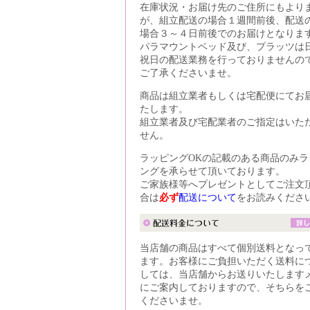
在庫状況・お届け先のご住所にもより
が、組立配送の場合１週間前後、配送
場合３～４日前後でのお届けとなりま
パラマウントベッド及び、プラッツは
祝日の配送業務を行っておりませんの
ご了承くださいませ。
商品は組立業者もしくは宅配便にてお
たします。
組立業者及び宅配業者のご指定はいた
せん。
ラッピングOKの記載のある商品のみラ
ングを承らせて頂いております。
ご家族様等へプレゼントとしてご注文
合は
必ず
配送について
をお読みくださ
当店舗の商品はすべて個別送料となっ
ます。お客様にご負担いただく送料に
しては、当店舗からお送りいたします
にご案内しておりますので、そちらを
くださいませ。