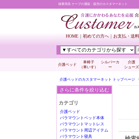
移乗用具 ケープの通販・販売のカスタマーネット
HOME
初めての方へ
お支払・送
車椅子
シルバーカ
介護
介護ベッド
（車いす）
ー
シューズ
介護ベッドのカスタマーネット トップページ
さらに条件を絞り込む
カテゴリ
介護ベッド
パラマウントベッド本体
パラマウントマットレス
パラマウント周辺アイテム
パラマウント寝具
検索