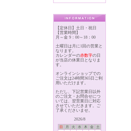
【定休日】土日・祝日
【営業時間】
月～金 9：00～18：00
土曜日は月に1回の営業と
なります。
カレンダーの
赤数字
の日
が当店の休業日となりま
す。
オンラインショップでの
ご注文は24時間365日ご利
用いただけます。
ただし、下記営業日以外
のご注文・お問合せにつ
いては、翌営業日に対応
させていただきます。ご
了承くださいませ。
2026/8
日
月
火
水
木
金
土