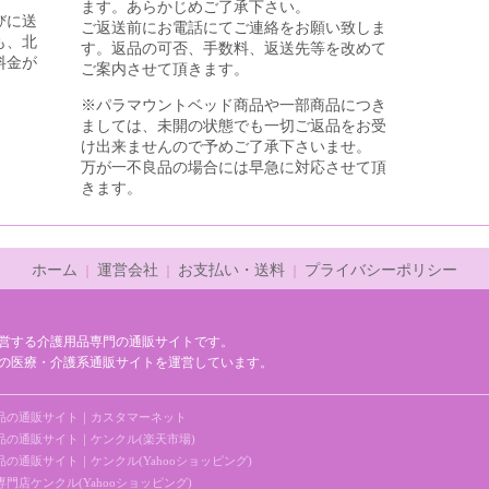
ます。あらかじめご了承下さい。
びに送
ご返送前にお電話にてご連絡をお願い致しま
も、北
す。返品の可否、手数料、返送先等を改めて
料金が
ご案内させて頂きます。
※パラマウントベッド商品や一部商品につき
ましては、未開の状態でも一切ご返品をお受
け出来ませんので予めご了承下さいませ。
万が一不良品の場合には早急に対応させて頂
きます。
ホーム
運営会社
お支払い・送料
プライバシーポリシー
｜
｜
｜
営する介護用品専門の通販サイトです。
の医療・介護系通販サイトを運営しています。
品の通販サイト｜カスタマーネット
の通販サイト｜ケンクル(楽天市場)
通販サイト｜ケンクル(Yahooショッピング)
店ケンクル(Yahooショッピング)