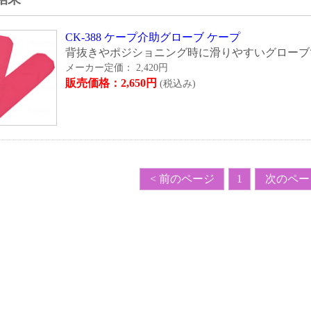
CK-388 ケープ介助グローブ
ケープ
背抜きやポジショニング時に滑りやすいグローブ
メーカー定価：
2,420
円
販売価格：
2,650
円
(税込み)
< 前のページ
1
次のページ