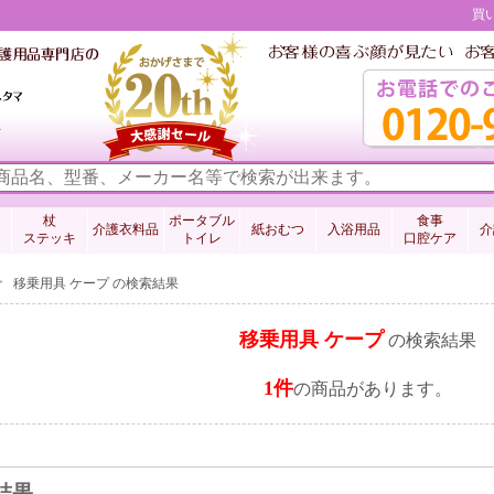
買
料
杖
ポータブル
食事
介護衣料品
紙おむつ
入浴用品
介
ステッキ
トイレ
口腔ケア
>
移乗用具 ケープ の検索結果
移乗用具 ケープ
の検索結果
1件
の商品があります。
結果