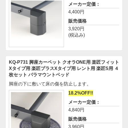
メーカー定価：
4,400円
販売価格
3,920円
(税込み)
KQ-P731 脚座カーペット クオラONE用 楽匠フィット
Xタイプ用 楽匠プラスXタイプ用 レント用 楽匠S用 ４
枚セット
パラマウントベッド
脚座の下に敷いて床の傷を防止します。
18.2%OFF!!
メーカー定価：
4,840円
販売価格
3,960円